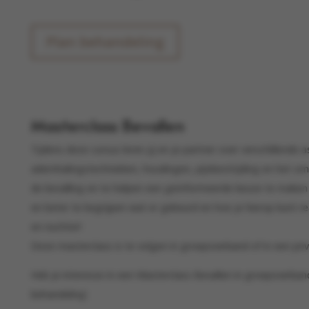
Plan behandeling
Masterclass Bevallen
Tijdens deze cursus leren jij en je partner over verschillende 
ademhalingstechnieken, houdingen, pijnbestrijding en het omga
de bevalling en te helpen een geïnformeerde keuze te maken o
en beter te begrijpen wat er gebeurd en hoe je hierop kunt reag
en nuchter!
Deze masterclass is te volgen in groepsverband of in een pri
Heb je interesse in een Masterclass Bevallen in groepsverband
behandeling’.