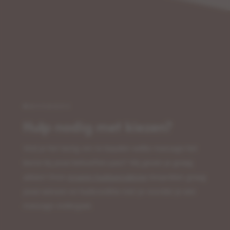
MASSAGES
Hulp nodig met kiezen?
Vind je het lastig om te bepalen welke massage het
beste bij jouw behoeften past? Wij geven je graag
advies! Onze
ervaren huidspecialisten
bespreken graag
jouw wensen en huidconditie met je voordat je een
massage ondergaat.