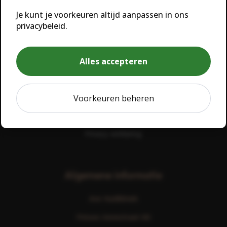
Je kunt je voorkeuren altijd aanpassen in ons
privacybeleid.
Handige links
Alle behandelingen
Alles accepteren
Over Ave Huidkliniek
Webshop
Voorkeuren beheren
Contact
Privacy verklaring
Algemene informatie
Ave Huidkliniek
Prinses Irenestraat 6B