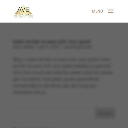
Laten we hier nu eens echt voor gaan!
door
admin
|
jan 5, 2022
|
Uncategorized
Blog | Laten we hier nu eens echt voor gaan! Laten
we hier nu eens echt voor gaan! Gelukkig en gezond
2022 Dat is toch wat iedereen elkaar rond het nieuwe
jaar toe wenst. Veel geluk, goede gezondheid,
voorspoedig en een beter jaar dan vorig jaar.
Zekerheid over je...