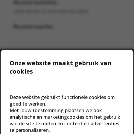
Recente berichten
Laten we hier nu eens echt voor gaan!
Recente reacties
Onze website maakt gebruik van
cookies
Social media
Deze website gebruikt functionele cookies om
Blijf op de hoogte van het laatste nieuws en acties en
goed te werken.
volg ons op jouw favoriete social media kanaal!
Met jouw toestemming plaatsen we ook
analytische en marketingcookies om het gebruik
van de site te meten en content en advertenties
te personaliseren.